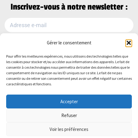
Inscrivez-vous à notre newsletter :
Gérer le consentement
Je m'abonne
Pour offrir les meilleures expériences, nous utilisons des technologies telles que
Alternative:
les cookies pour stocker et/ou accéder aux informations des appareils. Le fait de
Suivez-nous sur :
consentir à ces technologies nous permettra de traiter des données telles que le
comportement de navigation ou les ID uniques sur ce site. Le fait de ne pas
consentir ou de retirer son consentement peut avoir un effet négatif sur certaines
caractéristiques et fonctions.
Accepter
Refuser
Politique de Confidentialité
–
Mentions
Voir les préférences
légales
–
Plan du site