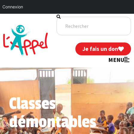
Connexion
Je fais un don
MENU
Classes
démontables