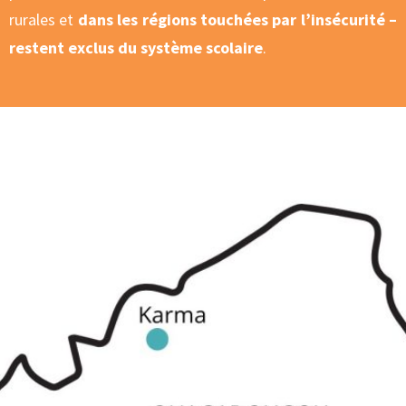
rurales et
dans les régions touchées par l’insécurité –
restent exclus du système scolaire
.