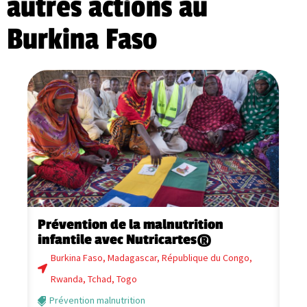
autres actions au
Burkina Faso
Prévention de la malnutrition
C
infantile avec Nutricartes®
r
Burkina Faso
,
Madagascar
,
République du Congo
,
Rwanda
,
Tchad
,
Togo
Prévention malnutrition
En