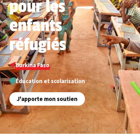
pour les
enfants
réfugiés
Burkina Faso
Éducation et scolarisation
J'apporte mon soutien