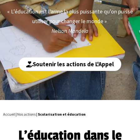
« L’éducation est l’arme la plus puissante qu’on puisse
utiliser pour changer le monde »
Nelson Mandela
Soutenir les actions de L'Appel
Accueil
|
Nos actions
|
Scolarisation et éducation
L'éducation dans le