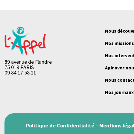
Nous découvr
Nos missions
Nos interven
89 avenue de Flandre
75 019 PARIS
Agir avec no
09 84 17 58 21
Nous contac
Nos journaux
Politique de Confidentialité
–
Mentions léga