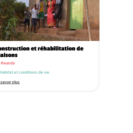
onstruction et réhabilitation de
Adduction
aisons
Rwanda
Rwanda
Eau propre
Habitat et conditions de vie
En savoir plus
 savoir plus