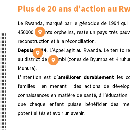
Plus de 20 ans d'action au R
Adductions d'eau potable
Parrainage scolaire
Adductions d'eau potable
Le Rwanda, marqué par le génocide de 1994 qui a 
Parrainage scolaire
450000 enfants orphelins, reste un pays très pauv
Construction de maisons
Adductions d'eau potable
Bibliothèque
reconstruction et à la réconciliation.
Parrainage scolaire
Depuis 2004
, L’Appel agit au Rwanda. Le territoir
au district de Gicumbi (zones de Byumba et Kiruhura
Muhura).
L’intention est d’
améliorer durablement
les co
familles en menant des actions de développe
connaissances en matière de santé, à l’éducation 
que chaque enfant puisse bénéficier des mei
potentialités et avoir un avenir.