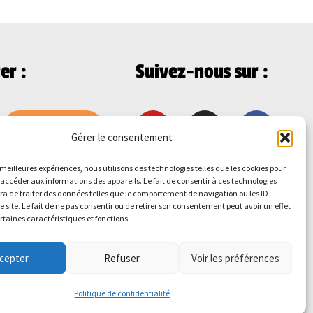
er :
Suivez-nous sur :
Je m'abonne
Gérer le consentement
s meilleures expériences, nous utilisons des technologies telles que les cookies pour
 accéder aux informations des appareils. Le fait de consentir à ces technologies
a de traiter des données telles que le comportement de navigation ou les ID
e site. Le fait de ne pas consentir ou de retirer son consentement peut avoir un effet
ertaines caractéristiques et fonctions.
cepter
Refuser
Voir les préférences
Politique de confidentialité
© 2026
L'Appel
- Site développé par
Alteriade