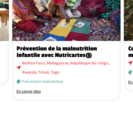
Prévention de la malnutrition
C
infantile avec Nutricartes®
m
Burkina Faso
,
Madagascar
,
République du Congo
,
Rwanda
,
Tchad
,
Togo
Prévention malnutrition
En
En savoir plus