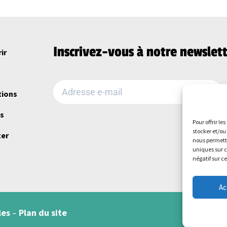
Inscrivez-vous à notre newslett
ir
tions
Alternative:
us
Pour offrir le
stocker et/ou
ter
nous permettr
uniques sur c
négatif sur c
Ac
les
–
Plan du site