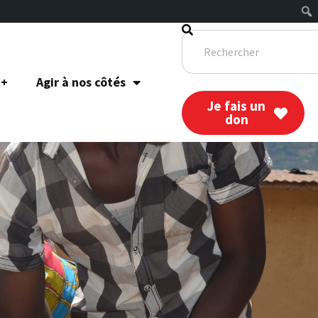
 +
Agir à nos côtés
Je fais un
don