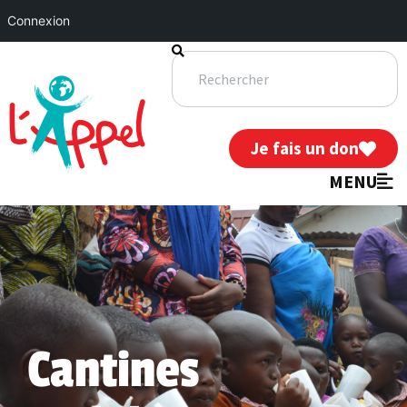
Connexion
Je fais un don
MENU
Cantines