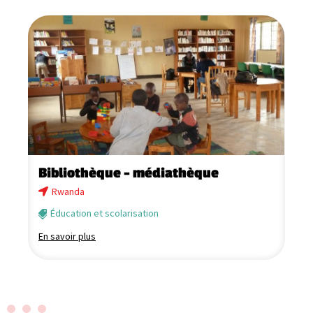
Bibliothèque – médiathèque
P
i
Rwanda
Éducation et scolarisation
En savoir plus
En