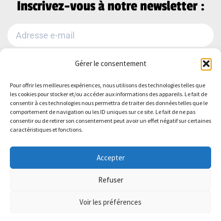
Inscrivez-vous à notre newsletter :
Gérer le consentement
Je m'abonne
Pour offrir les meilleures expériences, nous utilisons des technologies telles que
Alternative:
les cookies pour stocker et/ou accéder aux informations des appareils. Le fait de
Suivez-nous sur :
consentir à ces technologies nous permettra de traiter des données telles que le
comportement de navigation ou les ID uniques sur ce site. Le fait de ne pas
consentir ou de retirer son consentement peut avoir un effet négatif sur certaines
caractéristiques et fonctions.
Accepter
Refuser
Politique de Confidentialité
–
Mentions
Voir les préférences
légales
–
Plan du site