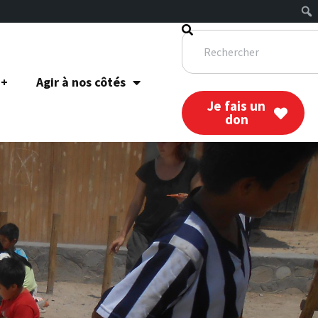
 +
Agir à nos côtés
Je fais un
don