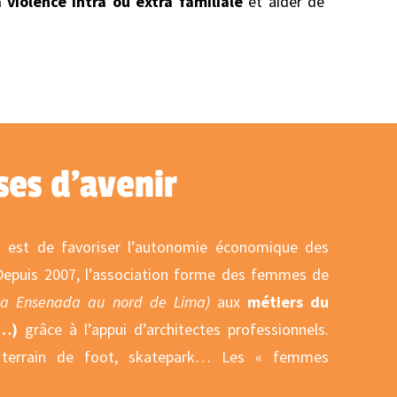
a violence intra ou extra familiale
et aider de
es d’avenir
o est de favoriser l’autonomie économique des
 Depuis 2007, l’association forme des femmes de
La Ensenada au nord de Lima)
aux
métiers du
e…)
grâce à l’appui d’architectes professionnels.
, terrain de foot, skatepark… Les « femmes