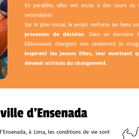
En parallèle, elles ont accès à des cours du 
secondaire).
Sur le plan social, le projet renforce les liens
processus de décision
. Dans un domaine 
bâtisseuses changent non seulement le visage
inspirent les jeunes filles, leur montrant 
devenir actrices du changement.
ville d'Ensenada
 d’Ensenada, à Lima, les conditions de vie sont