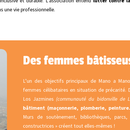
inclusive et durable. L’association entend
lutter contre l
s une vie professionnelle.
Des femmes bâtisseus
L’un des objectifs principaux de Mano a Man
femmes célibataires en situation de précarité.
Los Jazmines
(communauté du bidonville de 
bâtiment (maçonnerie, plomberie, peintur
Murs de soutènement, bibliothèques, parcs
constructrices » créent tout elles-mêmes !