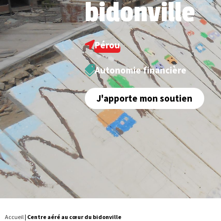
bidonville
Pérou
Autonomie financière
J'apporte mon soutien
Accueil
|
Centre aéré au cœur du bidonville