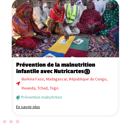
p
Prévention de la malnutrition
C
infantile avec Nutricartes®
n
Burkina Faso
,
Madagascar
,
République du Congo
,
Rwanda
,
Tchad
,
Togo
Prévention malnutrition
En
En savoir plus