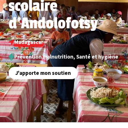
scolaire
d'Andolofotsy
Madagascar
Prévention malnutrition
,
Santé et hygiène
J'apporte mon soutien