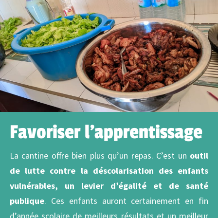
Favoriser l'apprentissage
La cantine offre bien plus qu’un repas. C’est un
outil
de lutte contre la déscolarisation des enfants
vulnérables, un levier d’égalité et de santé
publique
. Ces enfants auront certainement en fin
d’année scolaire de meilleurs résultats et un meilleur