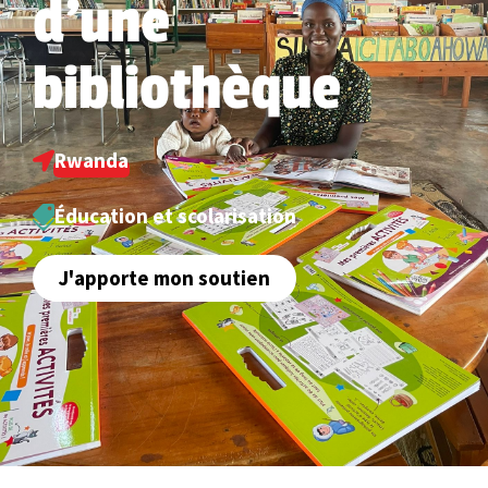
d'une
bibliothèque
Rwanda
Éducation et scolarisation
J'apporte mon soutien