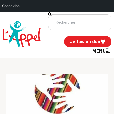
Connexion
Je fais un don
MENU