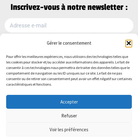
Inscrivez-vous à notre newsletter :
Gérer le consentement
Je m'abonne
Pour offrir les meilleures expériences, nous utilisons des technologies telles que
Alternative:
les cookies pour stocker et/ou accéder aux informations des appareils. Le fait de
Suivez-nous sur :
consentir à ces technologies nous permettra de traiter des données telles que le
comportement de navigation ou les ID uniques sur ce site. Le fait de ne pas
consentir ou de retirer son consentement peut avoir un effet négatif sur certaines
caractéristiques et fonctions.
Accepter
Refuser
Politique de Confidentialité
–
Mentions
Voir les préférences
légales
–
Plan du site