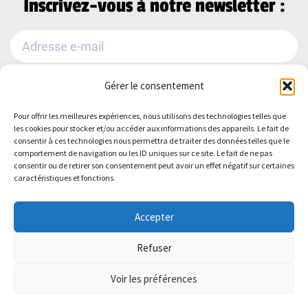
Inscrivez-vous à notre newsletter :
Gérer le consentement
Je m'abonne
Pour offrir les meilleures expériences, nous utilisons des technologies telles que
Alternative:
les cookies pour stocker et/ou accéder aux informations des appareils. Le fait de
Suivez-nous sur :
consentir à ces technologies nous permettra de traiter des données telles que le
comportement de navigation ou les ID uniques sur ce site. Le fait de ne pas
consentir ou de retirer son consentement peut avoir un effet négatif sur certaines
caractéristiques et fonctions.
Accepter
Refuser
Politique de Confidentialité
–
Mentions
Voir les préférences
légales
–
Plan du site