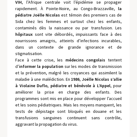
VIH
, l’Afrique centrale voit l’épidémie se propager
rapidement. À Pointe-Noire, au Congo-Brazzaville,
la
pédiatre
Joëlle Nicolas
est témoin des premiers cas de
Sida chez les femmes et surtout chez les enfants,
contaminés dès la naissance ou par transfusion. Les
hôpitaux
sont vite débordés, impuissants face à des
nourrissons amaigris, atteints d’infections incurables,
dans un contexte de grande ignorance et de
stigmatisation.
Face à cette crise, les
médecins congolais
tentent
d’
informer la population
sur les modes de transmission
et la prévention, malgré les croyances qui assimilent la
maladie à une malédiction. En
1986
,
Joëlle Nicolas s’allie
à Violaine Duflo, pédiatre et bénévole à L’Appel
, pour
améliorer la prise en charge des enfants. Des
programmes sont mis en place pour développer l’accueil
et les soins pédiatriques. Mais les moyens manquent, les
tests de dépistage sont bloqués en douane et les
transfusions sanguines continuent sans contrôle,
aggravant la propagation du virus.