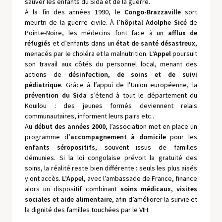
sauver les enfants du Sida et de la guerre.
À la fin des années 1990, le
Congo-Brazzaville
sort
meurtri de la guerre civile. À l’
hôpital
Adolphe Sicé
de
Pointe-Noire, les médecins font face à un
afflux de
réfugiés
et d’enfants dans un
état de santé désastreux
,
menacés par le choléra et la malnutrition.
L’Appel
poursuit
son travail aux côtés du personnel local, menant des
actions de
désinfection, de soins et de suivi
pédiatrique
. Grâce à l’appui de l’Union européenne, la
prévention du Sida
s’étend à tout le département du
Kouilou : des jeunes formés deviennent relais
communautaires, informent leurs pairs etc..
Au
début des années 2000
, l’association met en place un
programme d’
accompagnement à domicile
pour les
enfants séropositifs
, souvent issus de familles
démunies. Si la loi congolaise prévoit la gratuité des
soins, la réalité reste bien différente : seuls les plus aisés
y ont accès.
L’Appel
, avec l’ambassade de France, finance
alors un dispositif combinant
soins médicaux, visites
sociales et aide alimentaire
, afin d’améliorer la survie et
la dignité des familles touchées par le VIH.