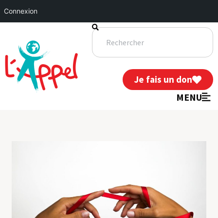
Connexion
Je fais un don
MENU