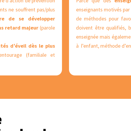
bre d’action de prévention
Parce que des
enseig
ants ne souffrent pas/plus
enseignants motivés par l
re de se développer
de méthodes pour favor
s retard majeur
(parole
doivent être qualifiés, 
enseignée mais égalemen
ités d’éveil dès le plus
à l’enfant, méthode d’en
ntourage (familiale et
e