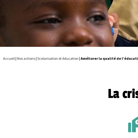
Accueil
|
Nos actions
|
Scolarisation et éducation
|
Améliorer la qualité de l’éducat
La cr