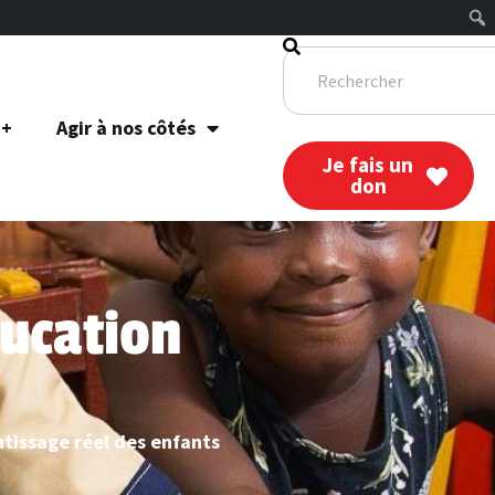
 +
Agir à nos côtés
Je fais un
don
ducation
ntissage réel des enfants