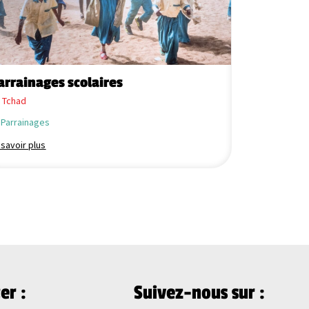
arrainages scolaires
Parrainag
Tchad
République
Parrainages
Éducation e
 savoir plus
En savoir plus
er :
Suivez-nous sur :