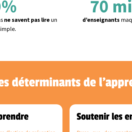
0
%
70
 m
ns
ne savent pas lire
un
d’enseignants
maqu
simple.
s déterminants de l'appre
pprendre
Soutenir les e