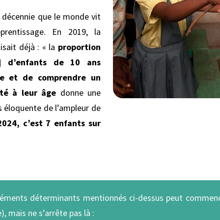
e décennie que le monde vit
prentissage. En 2019, la
sait déjà : « la
proportion
] d’enfants de 10 ans
ire et de comprendre un
té à leur âge
donne une
 éloquente de l’ampleur de
2024, c’est 7 enfants sur
 éléments déterminants mentionnés ci-dessus peut commenc
, mais ne s’arrête pas là :