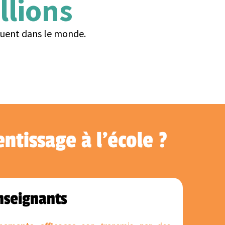
illions
ent dans le monde.
ntissage à l'école ?
nseignants