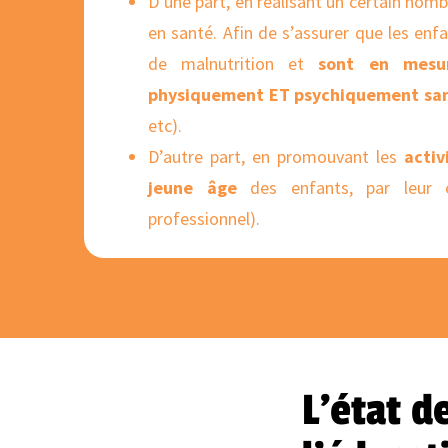
D’une part, en réalisant un certain nom
en santé. Afin de s’assurer que les enf
de malnutrition et
sont en mesu
physiquement ET psychiquement san
etc).
D’autre part, en promouvant les
activ
jeune âge
des enfants, par leur e
professionnel).
L’état d