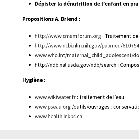
Dépister la dénutrition de l’enfant en pr
Propositions A. Briend :
http://www.cmamforum.org
: Traitement de 
http://www.ncbi.nlm.nih.gov/pubmed/61075
www.who.int/maternal_child_adolescent/d
http://ndb.nal.usda.gov/ndb/search : Compos
Hygiène :
www.wikiwater.fr
: traitement de l’eau
www.pseau.org
/outils/ouvrages : conservati
www.healthlinkbc.ca