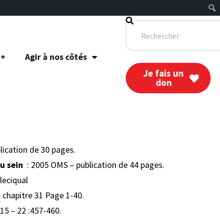
 +
Agir à nos côtés
Je fais un
don
ication de 30 pages.
au sein
: 2005 OMS – publication de 44 pages.
leciqual
: chapitre 31 Page 1-40.
015 – 22 :457-460.