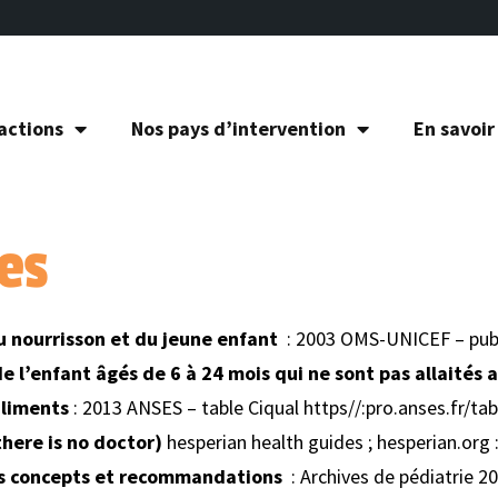
actions
Nos pays d’intervention
En savoir
es
u nourrisson et du jeune enfant
: 2003 OMS-UNICEF – publ
e l’enfant âgés de 6 à 24 mois qui ne sont pas allaités 
aliments
: 2013 ANSES – table Ciqual https//:pro.anses.fr/tab
there is no doctor)
hesperian health guides ; hesperian.org 
des concepts et recommandations
: Archives de pédiatrie 2