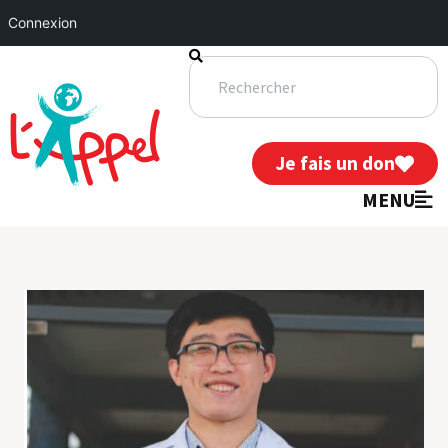
Connexion
Je fais un don
MENU